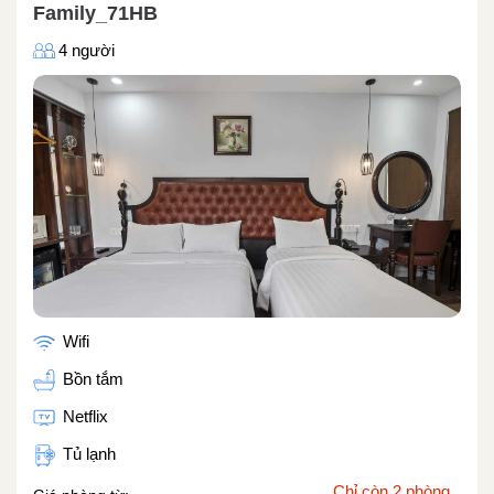
Family_71HB
4 người
Wifi
Bồn tắm
Netflix
Tủ lạnh
Chỉ còn 2 phòng