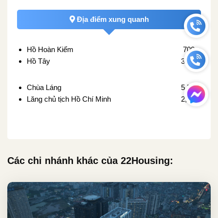
Địa điểm xung quanh
Hồ Hoàn Kiếm
700m
Hồ Tây
3,1km
Chùa Láng
5,5km
Lăng chủ tịch Hồ Chí Minh
2,2km
Các chi nhánh khác của 22Housing: