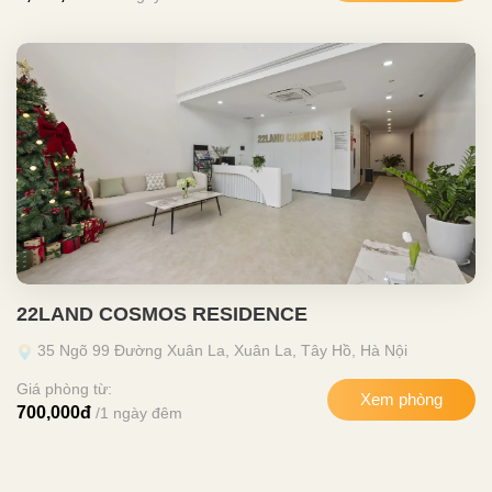
22LAND COSMOS RESIDENCE
35 Ngõ 99 Đường Xuân La, Xuân La, Tây Hồ, Hà Nội
Giá phòng từ:
Xem phòng
700,000đ
/1 ngày đêm