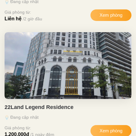
Đang cập nhật
Giá phòng từ:
Xem phòng
Liên hệ
/2 giờ đầu
22Land Legend Residence
Đang cập nhật
Giá phòng từ:
Xem phòng
1,200,000đ
/1 ngày đêm