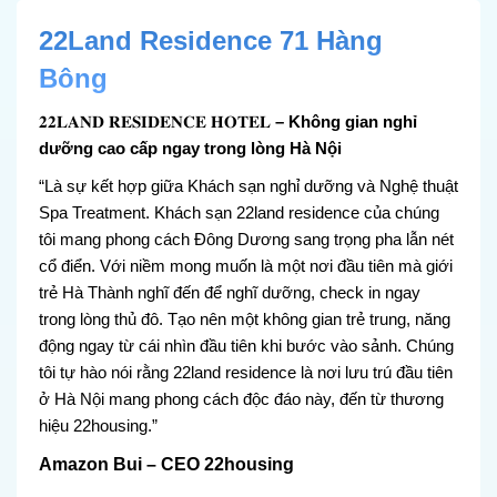
22Land Residence 71 Hàng
Bông
𝟐𝟐𝐋𝐀𝐍𝐃 𝐑𝐄𝐒𝐈𝐃𝐄𝐍𝐂𝐄 𝐇𝐎𝐓𝐄𝐋
– Không gian nghỉ
dưỡng cao cấp ngay trong lòng Hà Nội
“Là sự kết hợp giữa Khách sạn nghỉ dưỡng và Nghệ thuật
Spa Treatment. Khách sạn 22land residence của chúng
tôi mang phong cách Đông Dương sang trọng pha lẫn nét
cổ điển. Với niềm mong muốn là một nơi đầu tiên mà giới
trẻ Hà Thành nghĩ đến để nghĩ dưỡng, check in ngay
trong lòng thủ đô. Tạo nên một không gian trẻ trung, năng
động ngay từ cái nhìn đầu tiên khi bước vào sảnh. Chúng
tôi tự hào nói rằng 22land residence là nơi lưu trú đầu tiên
ở Hà Nội mang phong cách độc đáo này, đến từ thương
hiệu 22housing.”
Amazon Bui – CEO 22housing