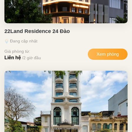
22Land Residence 24 Đào
Đang cập nhật
Giá phòng từ:
Xem phòng
Liên hệ
/2 giờ đầu