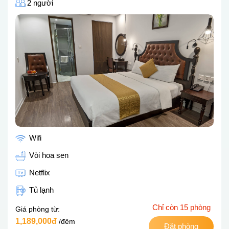
2 người
Wifi
Vòi hoa sen
Netflix
Tủ lạnh
Chỉ còn 15 phòng
Giá phòng từ:
1,189,000đ
/đêm
Đặt phòng