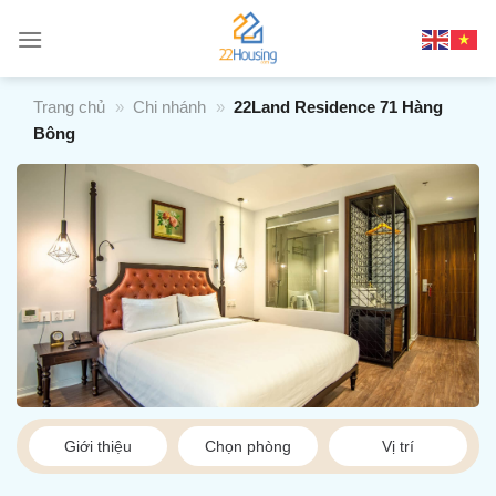
Chuyển
đến
nội
dung
Trang chủ
»
Chi nhánh
»
22Land Residence 71 Hàng
Bông
Giới thiệu
Chọn phòng
Vị trí